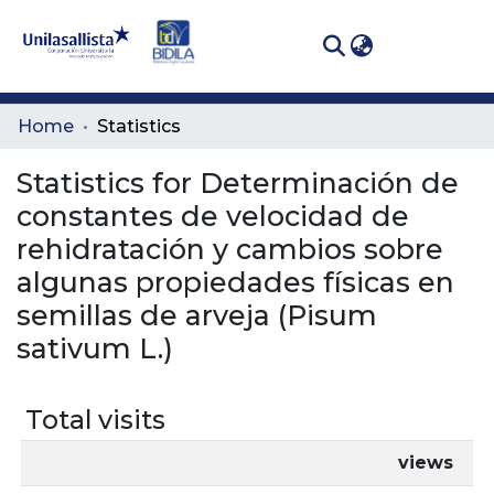
(curren
Log In
Communities
Home
Statistics
& Collections
Statistics for Determinación de
All of DSpace
constantes de velocidad de
rehidratación y cambios sobre
algunas propiedades físicas en
semillas de arveja (Pisum
sativum L.)
Total visits
views