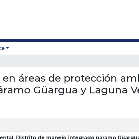
ce
a en áreas de protección amb
áramo Güargua y Laguna V
iental. Distrito de manejo integrado páramo Güargu