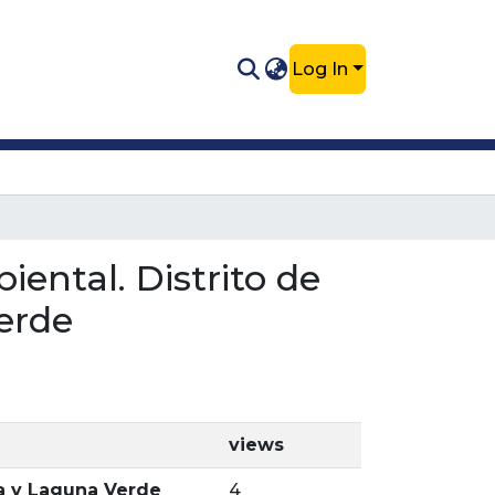
Log In
iental. Distrito de
erde
views
a y Laguna Verde
4