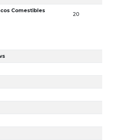
icos Comestibles
20
ws