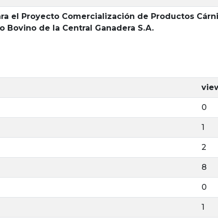
ra el Proyecto Comercialización de Productos Cárn
o Bovino de la Central Ganadera S.A.
vie
0
1
2
8
0
1