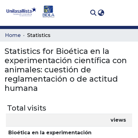
(curren
Log In
Communities
Home
Statistics
& Collections
Statistics for Bioética en la
All of DSpace
experimentación científica con
animales: cuestión de
reglamentación o de actitud
humana
Total visits
views
Bioética en la experimentación