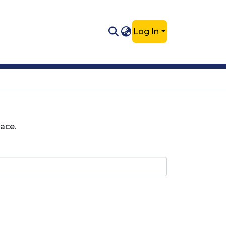
Log In
ace.