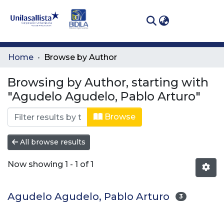
(curren
Log In
Communities
Home
Browse by Author
& Collections
Browsing by Author, starting with
All of DSpace
"Agudelo Agudelo, Pablo Arturo"
Browse
All browse results
Now showing
1 - 1 of 1
Agudelo Agudelo, Pablo Arturo
3