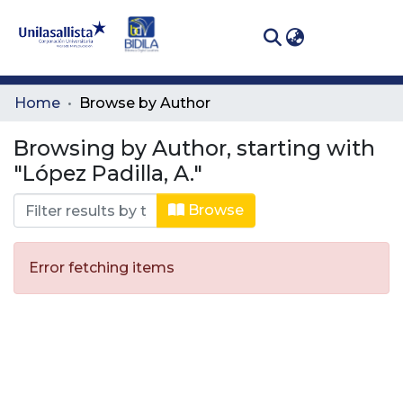
(curren
Log In
Communities
Home
Browse by Author
& Collections
Browsing by Author, starting with
All of DSpace
"López Padilla, A."
Browse
Error fetching items