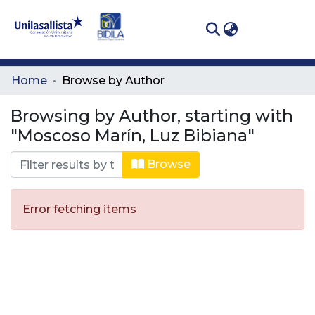
(curren
Log In
Communities
Home
Browse by Author
& Collections
Browsing by Author, starting with
All of DSpace
"Moscoso Marín, Luz Bibiana"
Browse
Error fetching items