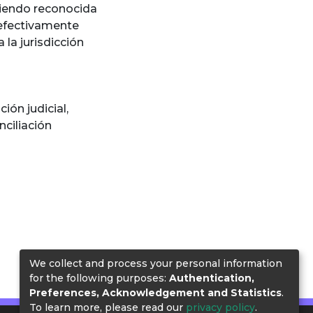
 siendo reconocida
efectivamente
 la jurisdicción
ción judicial
,
nciliación
We collect and process your personal information
for the following purposes:
Authentication,
Preferences, Acknowledgement and Statistics
.
To learn more, please read our
privacy policy
.