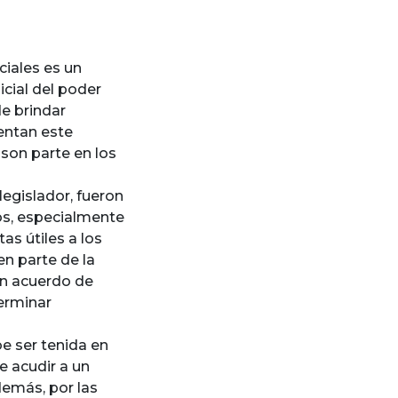
ciales es un
icial del poder
de brindar
rentan este
son parte en los
legislador, fueron
os, especialmente
as útiles a los
en parte de la
 un acuerdo de
terminar
e ser tenida en
e acudir a un
demás, por las