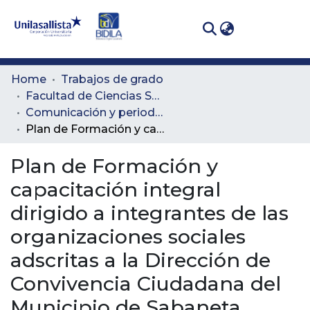
(curren
Log In
Communities
Home
Trabajos de grado
& Collections
Facultad de Ciencias Sociales y Educación
Comunicación y periodismo
All of DSpace
Plan de Formación y capacitación integral dirigido a integrantes de las organizaciones sociales adscritas a la Dirección de Convivencia Ciudadana del Municipio de Sabaneta
Statistics
Plan de Formación y
capacitación integral
dirigido a integrantes de las
organizaciones sociales
adscritas a la Dirección de
Convivencia Ciudadana del
Municipio de Sabaneta