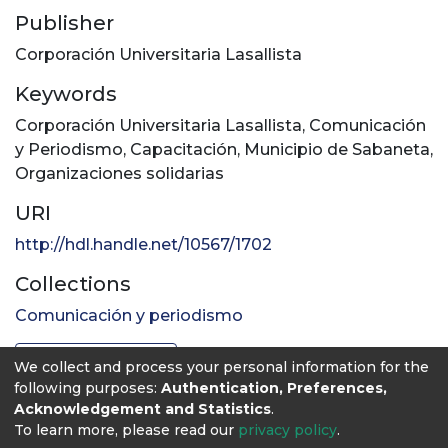
Publisher
Corporación Universitaria Lasallista
Keywords
Corporación Universitaria Lasallista
,
Comunicación
y Periodismo
,
Capacitación
,
Municipio de Sabaneta
,
Organizaciones solidarias
URI
http://hdl.handle.net/10567/1702
Collections
Comunicación y periodismo
Full item page
We collect and process your personal information for the
following purposes:
Authentication, Preferences,
Acknowledgement and Statistics
.
To learn more, please read our
privacy policy
.