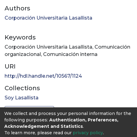
Authors
Corporación Universitaria Lasallista
Keywords
Corporación Universitaria Lasallista
,
Comunicación
organizacional
,
Comunicación interna
URI
http://hdl.handle.net/10567/1124
Collections
Soy Lasallista
Full item page
We collect and process your personal information for the
following purposes:
Authentication, Preferences,
Acknowledgement and Statistics
.
To learn more, please read our
privacy policy
.