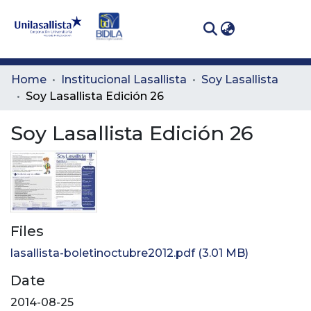
(curren
Log In
Communities
Home
Institucional Lasallista
Soy Lasallista
& Collections
Soy Lasallista Edición 26
All of DSpace
Soy Lasallista Edición 26
Statistics
Files
lasallista-boletinoctubre2012.pdf
(3.01 MB)
Date
2014-08-25