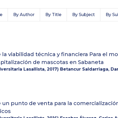
te
By Author
By Title
By Subject
By Su
 la viabilidad técnica y financiera Para el 
spitalización de mascotas en Sabaneta
versitaria Lasallista
,
2017
)
Betancur Saldarriaga, Da
 un punto de venta para la comercializació
ricos