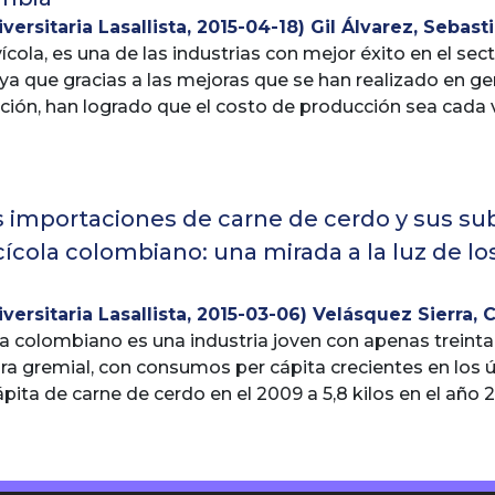
de las comercializadoras, para establecer el nivel de 
versitaria Lasallista
,
2015-04-18
)
Gil Álvarez, Sebast
rte de los pescadores y proponer alternativas que permi
ícola, es una de las industrias con mejor éxito en el s
 Se evidenció que los productos de la pesca artesanal 
a que gracias a las mejoras que se han realizado en ge
s y que estos cumplen con la mayoría de requisitos exi
ación, han logrado que el costo de producción sea cada
 cumplimiento. Se presentan dificultades en el abastecim
tivo en el consumo a lo largo de los años; sin embargo
 provienen de pesca extractiva y las capturas se lleva
nidos pone en alto riesgo la avicultura Colombiana debi
cas del año. Como alternativas para la comercializació
del pollo, en el cual el Colombiano supera en valor al N
rea, la especialización en la captura de los productos 
 a Colombia. Por la anterior razón, la industria avícola
as importaciones de carne de cerdo y sus s
oductos y establecer alianzas estratégicas con los com
micas, políticas, de asociatividad, de transporte y com
cola colombiano: una mirada a la luz de lo
 que ofrece el tratado de libre comercio con USA.
versitaria Lasallista
,
2015-03-06
)
Velásquez Sierra, 
Alexander
la colombiano es una industria joven con apenas treint
;
Londoño Mesa, Juan Carlos
ra gremial, con consumos per cápita crecientes en los 
cápita de carne de cerdo en el 2009 a 5,8 kilos en el añ
ores ya que el consumo de carne de cerdo dinamiza tod
´s el país como estrategia para jalonar el desarrollo e