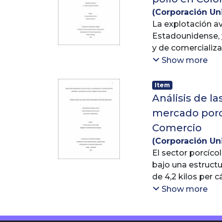
compra por parte 
(
Corporación Uni
requisitos por pa
La explotación av
comercialización.
Estadounidense, y
comercializadora
y de comercializ
calidad, precio y
aumento significa
Show more
son productos que
con los Estados U
determinadas épo
precios de venta 
Item
compensado vía aé
cuando éste llega
Análisis de l
agregado a los pr
estrategias econó
mercado porcí
enfrentar el reto
Comercio
(
Corporación Uni
Guzmán, Edwin 
El sector porcíco
bajo una estructu
de 4,2 kilos per 
para los product
Show more
cadena cárnica.
Desde los años 90