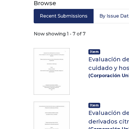
Browse
Recent Submissions
By Issue Da
Recent Submissions
Now showing
1 - 7 of 7
Item
Evaluación de
cuidado y ho
(
Corporación Uni
Item
Evaluación de
derivados cít