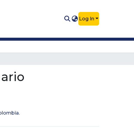
Log In
ario
Colombia
.