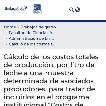
(curren
Log In
Communities
Home
Trabajos de grado
& Collections
Facultad de Ciencias Administrativas y Agropecuarias
Administración de Empresas Agropecuarias
All of DSpace
Cálculo de los costos totales de producción, por litro de leche a una muestra determinada de asociados productores, para tratar de incluirlos en el programa institucional “Costos de producción por litro de leche” de la empresa Colanta.
Statistics
Cálculo de los costos totales
de producción, por litro de
leche a una muestra
determinada de asociados
productores, para tratar de
incluirlos en el programa
institucional “Costos de