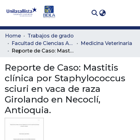
(curren
Log In
Communities
Home
Trabajos de grado
& Collections
Facultad de Ciencias Administrativas y Agropecuarias
Medicina Veterinaria
Reporte de Caso: Mastitis clínica por Staphylococcus sciuri en vaca de raza Girolando en Necoclí, Antioquia.
All of DSpace
Reporte de Caso: Mastitis
Statistics
clínica por Staphylococcus
sciuri en vaca de raza
Girolando en Necoclí,
Antioquia.