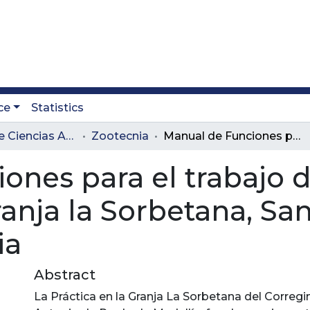
ce
Statistics
Facultad de Ciencias Administrativas y Agropecuarias
Zootecnia
Manual de Funciones para el trabajo de porcicultura y mejoras de la Granja la Sorbetana, San Antonio de Prado – Antioquia
ones para el trabajo d
ranja la Sorbetana, Sa
ia
Abstract
La Práctica en la Granja La Sorbetana del Correg