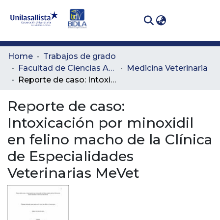
(curren
Log In
Communities
Home
Trabajos de grado
& Collections
Facultad de Ciencias Administrativas y Agropecuarias
Medicina Veterinaria
Reporte de caso: Intoxicación por minoxidil en felino macho de la Clínica de Especialidades Veterinarias MeVet
All of DSpace
Reporte de caso:
Statistics
Intoxicación por minoxidil
en felino macho de la Clínica
de Especialidades
Veterinarias MeVet