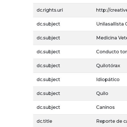
dc.rights.uri
http://creat
dc.subject
Unilasallista
dc.subject
Medicina Vete
dc.subject
Conducto tor
dc.subject
Quilotórax
dc.subject
Idiopático
dc.subject
Quilo
dc.subject
Caninos
dc.title
Reporte de ca