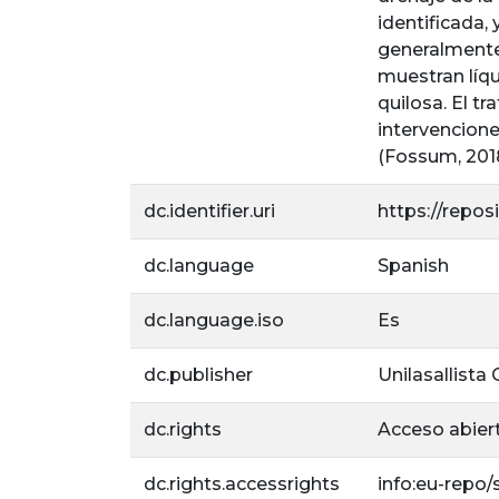
identificada,
generalmente
muestran líqu
quilosa. El t
intervencione
(Fossum, 201
dc.identifier.uri
https://repos
dc.language
Spanish
dc.language.iso
Es
dc.publisher
Unilasallista
dc.rights
Acceso abier
dc.rights.accessrights
info:eu-repo