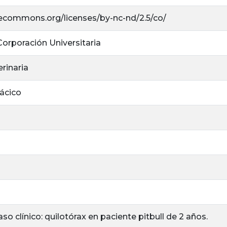
ivecommons.org/licenses/by-nc-nd/2.5/co/
 Corporación Universitaria
rinaria
ácico
so clínico: quilotórax en paciente pitbull de 2 años.