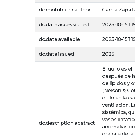
dc.contributor.author
García Zapata
dc.date.accessioned
2025-10-15T1
dc.date.available
2025-10-15T1
dc.date.issued
2025
El quilo es el
después de la
de lípidos y 
(Nelson & Cou
quilo en la c
ventilación. 
sistémica, qu
vasos linfáti
dc.description.abstract
anomalías con
drenaje de la