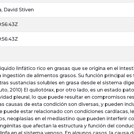
, David Stiven
9:56:43Z
9:56:43Z
 líquido linfático rico en grasas que se origina en el int
 ingestión de alimentos grasos. Su función principal es fa
otras sustancias solubles en grasa desde el sistema dige
to, 2010) El quilotórax, por otro lado, es un estado pa
avidad pleural, lo que puede resultar en compromisos resp
Las causas de esta condición son diversas, y pueden inc
e puede estar relacionado con condiciones cardíacas, l
cos, neoplasias en el mediastino que pueden interferir co
génitas que afectan la estructura y función del conduc
 linfa en el sistema venoso. En algunos casos, la causa 