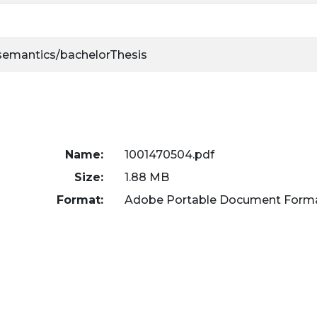
/semantics/bachelorThesis
Name:
1001470504.pdf
Size:
1.88 MB
Format:
Adobe Portable Document Form