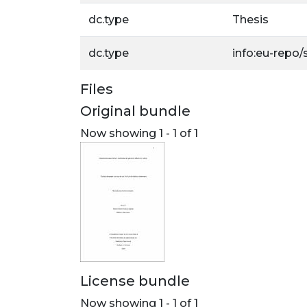
dc.type
Thesis
dc.type
info:eu-repo
Files
Original bundle
Now showing
1 - 1 of 1
License bundle
Now showing
1 - 1 of 1