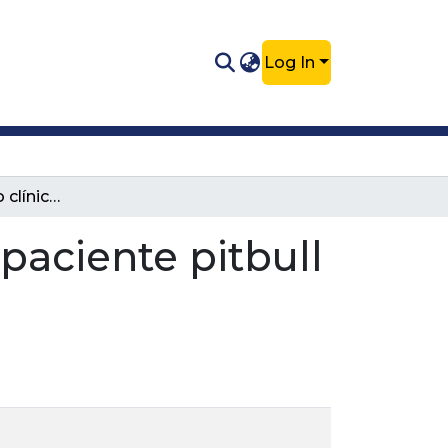
Log In
Reporte de caso clínico: quilotórax en paciente pitbull de 2 años.
 paciente pitbull