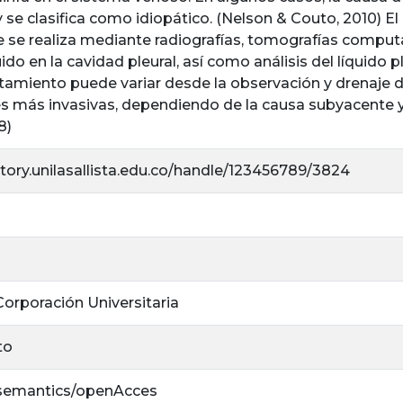
 y se clasifica como idiopático. (Nelson & Couto, 2010) El
 se realiza mediante radiografías, tomografías computa
ido en la cavidad pleural, así como análisis del líquido 
ratamiento puede variar desde la observación y drenaje 
s más invasivas, dependiendo de la causa subyacente y
8)
itory.unilasallista.edu.co/handle/123456789/3824
 Corporación Universitaria
to
/semantics/openAcces