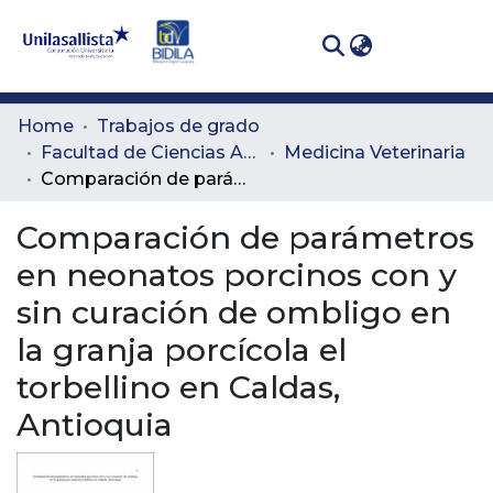
(curren
Log In
Communities
Home
Trabajos de grado
& Collections
Facultad de Ciencias Administrativas y Agropecuarias
Medicina Veterinaria
Comparación de parámetros en neonatos porcinos con y sin curación de ombligo en la granja porcícola el torbellino en Caldas, Antioquia
All of DSpace
Comparación de parámetros
Statistics
en neonatos porcinos con y
sin curación de ombligo en
la granja porcícola el
torbellino en Caldas,
Antioquia