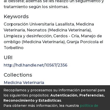
al destete; además se les realizó un seguimiento y
tratamiento según los síntomas.
Keywords
Corporación Universitaria Lasallista
,
Medicina
Veterinaria
,
Neonatos (Medicina Veterinaria)
,
Limpieza y desinfección
,
Cerdos - Cría
,
Manejo de
ombligo (Medicina Veterinaria)
,
Granja Porcícola el
Torbellino
URI
http://hdl.handle.net/10567/2356
Collections
Medicina Veterinaria
Recopilamos y procesamos su información personal para
Full item page
los siguientes propósitos:
Autenticación, Preferencias,
Reconocimiento y Estadísticas
.
Para obtener más información, lea nuestra
política de