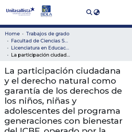
(curren
Log In
Communities
Home
Trabajos de grado
& Collections
Facultad de Ciencias Sociales y Educación
Licenciatura en Educación Básica con Énfasis en Ética, Valores Humanos y Educación Religiosa
All of DSpace
La participación ciudadana y el derecho natural como garantía de los derechos de los niños, niñas y adolescentes del programa generaciones con bienestar del ICBF, operado por la ONG la red, en el municipio de Santander de Quilichao, Cauca.
Statistics
La participación ciudadana
y el derecho natural como
garantía de los derechos de
los niños, niñas y
adolescentes del programa
generaciones con bienestar
del ICBF, operado por la