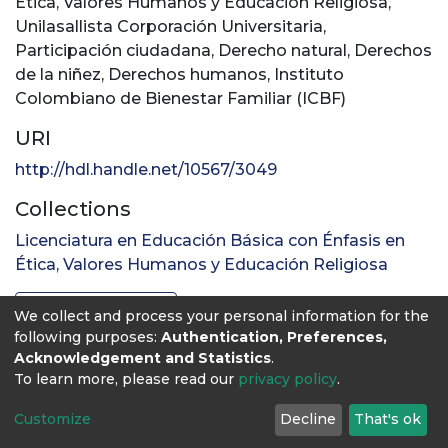
Ética, Valores Humanos y Educación Religiosa
,
Unilasallista Corporación Universitaria
,
Participación ciudadana
,
Derecho natural
,
Derechos
de la niñez
,
Derechos humanos
,
Instituto
Colombiano de Bienestar Familiar (ICBF)
URI
http://hdl.handle.net/10567/3049
Collections
Licenciatura en Educación Básica con Énfasis en
Ética, Valores Humanos y Educación Religiosa
Full item page
We collect and process your personal information for the
following purposes:
Authentication, Preferences,
Acknowledgement and Statistics
.
To learn more, please read our
privacy policy
.
Customize
Decline
That's ok