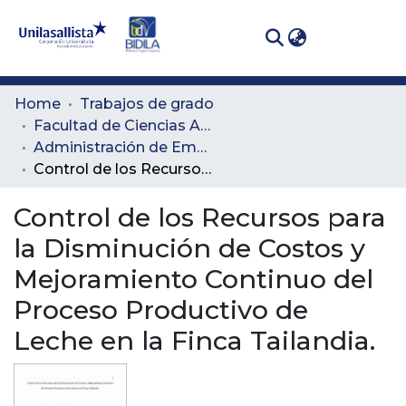
(curren
Log In
Communities
Home
Trabajos de grado
& Collections
Facultad de Ciencias Administrativas y Agropecuarias
Administración de Empresas Agropecuarias
All of DSpace
Control de los Recursos para la Disminución de Costos y Mejoramiento Continuo del Proceso Productivo de Leche en la Finca Tailandia.
Statistics
Control de los Recursos para
la Disminución de Costos y
Mejoramiento Continuo del
Proceso Productivo de
Leche en la Finca Tailandia.