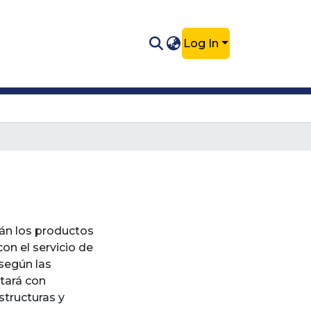
Log In
s
án los productos
on el servicio de
 según las
tará con
tructuras y