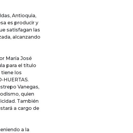
das, Antioquia,
esa es producir y
ue satisfagan las
izada, alcanzando
r María José
a para el título
tiene los
IO-HUERTAS.
strepo Vanegas,
iodismo, quien
licidad. También
stará a cargo de
teniendo a la