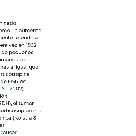
ominado
e como un aumento
mente referido a
mera vez en 1932
ia de pequeños
humanos con
nas al igual que
orticotropina
e de HSR de
S. , 2007)
ión
SDH), el tumor
 corticosuprarrenal
énica (Koistra &
ar
 causar