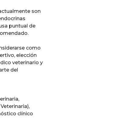
 actualmente son
endocrinas
ausa puntual de
recomendado.
considerarse como
rtivo, elección
dico veterinario y
arte del
erinaria
,
 Veterinaria)
,
óstico clínico