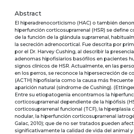
Abstract
El hiperadrenocorticismo (HAC) o también den
hiperfunción corticosuprarrenal (HSR) se defin
de la función de la glándula suprarrenal, habitual
la secreción adrenocortical. Fue descrita por pri
por el Dr. Harvey Cushing, al describir la presenc
adenomas hipofisiarios basófilos en pacientes 
signos clínicos de HSR. Actualmente, en las perso
en los perros, se reconoce la hipersecreción de c
(ACTH) hipofisiaria como la causa más frecuent
aparición natural (síndrome de Cushing). (Ettinger 
Entre su etiopatogenia encontramos la hiperfunc
corticosuprarrenal dependiente de la hipófisis (H
corticosuprarrenal funcional (TCF), la hiperplasia
nodular, la hiperfunción corticosuprarrenal iatrog
Galac, 2010); que de no ser tratados pueden afect
significativamente la calidad de vida del animal y