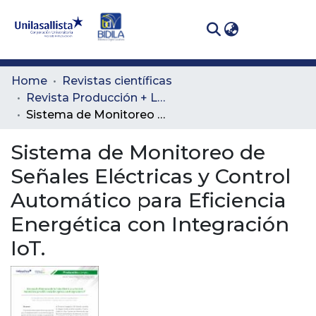
(curren
Log In
Communities
Home
Revistas científicas
& Collections
Revista Producción + Limpia
Sistema de Monitoreo de Señales Eléctricas y Control Automático para Eficiencia Energética con Integración IoT.
All of DSpace
Sistema de Monitoreo de
Statistics
Señales Eléctricas y Control
Automático para Eficiencia
Energética con Integración
IoT.