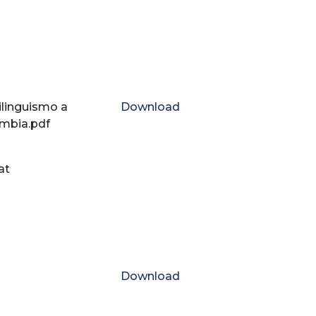
ilinguismo a
Download
ombia.pdf
at
Download