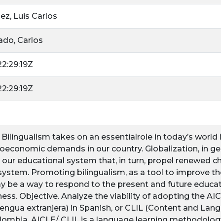
z, Luis Carlos
do, Carlos
2:29:19Z
2:29:19Z
 Bilingualism takes on an essentialrole in today’s world
oeconomic demands in our country. Globalization, in ge
our educational system that, in turn, propel renewed cha
system. Promoting bilingualism, as a tool to improve th
y be a way to respond to the present and future educa
ess. Objective. Analyze the viability of adopting the A
lengua extranjera) in Spanish, or CLIL (Content and Lan
olombia. AICLE/ CLIL is a language learning methodology