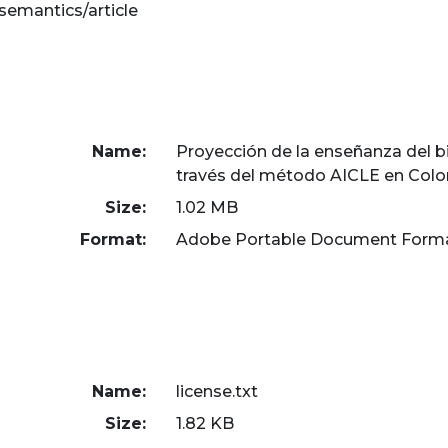
/semantics/article
Name:
Proyección de la enseñanza del b
través del método AICLE en Col
Size:
1.02 MB
Format:
Adobe Portable Document Form
Name:
license.txt
Size:
1.82 KB