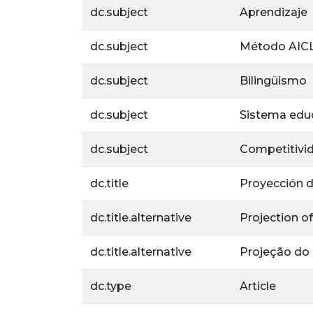
dc.subject
Aprendizaje
dc.subject
Método AIC
dc.subject
Bilingüismo
dc.subject
Sistema edu
dc.subject
Competitivi
dc.title
Proyección d
dc.title.alternative
Projection o
dc.title.alternative
Projeção do 
dc.type
Article