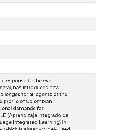
 in response to the ever
neral, has introduced new
llenges for all agents of the
e profile of Colombian
tional demands for
ICLE (Aprendizaje integrado de
guage Integrated Learning) in
, which is already widely used