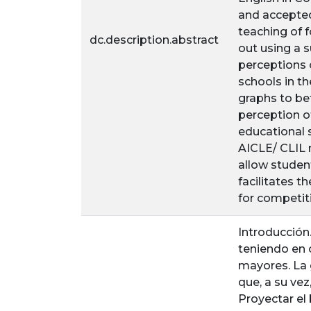
and accepted 
teaching of 
dc.description.abstract
out using a 
perceptions 
schools in t
graphs to bet
perception o
educational 
AICLE/ CLIL 
allow student
facilitates t
for competit
Introducción
teniendo en 
mayores. La 
que, a su ve
Proyectar el