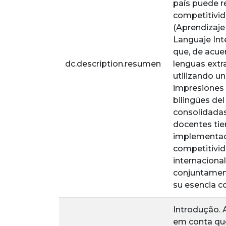
país puede r
competitivid
(Aprendizaje
Languaje Int
que, de acue
dc.description.resumen
lenguas extra
utilizando u
impresiones 
bilingües del
consolidadas
docentes tie
implementaci
competitivid
internacional
conjuntament
su esencia co
Introdução. 
em conta que