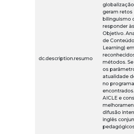
globalização
geram retos 
bilinguismo
responder às
Objetivo. An
de Conteúdos
Learning) em
reconhecidos
dc.description.resumo
métodos. Se 
os parâmetro
atualidade d
no programa 
encontrados
AICLE e cons
melhorament
difusão inte
inglês conju
pedagógicos,