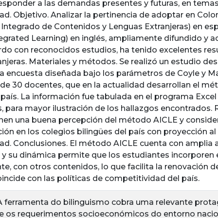
esponder a las demandas presentes y futuras, en temas
ad. Objetivo. Analizar la pertinencia de adoptar en Co
 Integrado de Contenidos y Lenguas Extranjeras) en esp
egrated Learning) en inglés, ampliamente difundido y 
rdo con reconocidos estudios, ha tenido excelentes res
njeras. Materiales y métodos. Se realizó un estudio descr
na encuesta diseñada bajo los parámetros de Coyle y Mar
de 30 docentes, que en la actualidad desarrollan el mé
 país. La información fue tabulada en el programa Excel 
, para mayor ilustración de los hallazgos encontrados. 
nen una buena percepción del método AICLE y consider
ón en los colegios bilingües del país con proyección a
ad. Conclusiones. El método AICLE cuenta con amplia a
 y su dinámica permite que los estudiantes incorporen e
e, con otros contenidos, lo que facilita la renovación 
incide con las políticas de competitividad del país.
A ferramenta do bilinguismo cobra uma relevante prot
 os requerimentos socioeconómicos do entorno nacion