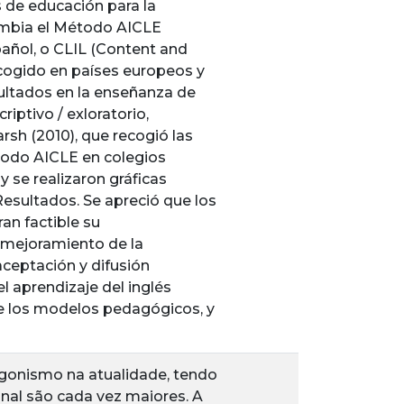
 de educación para la
lombia el Método AICLE
añol, o CLIL (Content and
acogido en países europeos y
ultados en la enseñanza de
iptivo / exloratorio,
sh (2010), que recogió las
todo AICLE en colegios
y se realizaron gráficas
Resultados. Se apreció que los
an factible su
l mejoramiento de la
ceptación y difusión
l aprendizaje del inglés
de los modelos pedagógicos, y
agonismo na atualidade, tendo
al são cada vez maiores. A