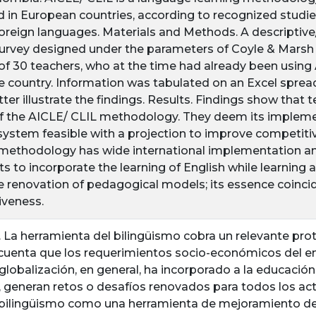
in European countries, according to recognized studies,
foreign languages. Materials and Methods. A descriptive
survey designed under the parameters of Coyle & Marsh (
of 30 teachers, who at the time had already been using A
he country. Information was tabulated on an Excel spre
ter illustrate the findings. Results. Findings show that 
f the AICLE/ CLIL methodology. They deem its impleme
system feasible with a projection to improve competiti
methodology has wide international implementation an
s to incorporate the learning of English while learning 
he renovation of pedagogical models; its essence coincid
iveness.
. La herramienta del bilingüismo cobra un relevante pro
cuenta que los requerimientos socio-económicos del e
globalización, en general, ha incorporado a la educació
z, generan retos o desafíos renovados para todos los ac
 bilingüismo como una herramienta de mejoramiento del 