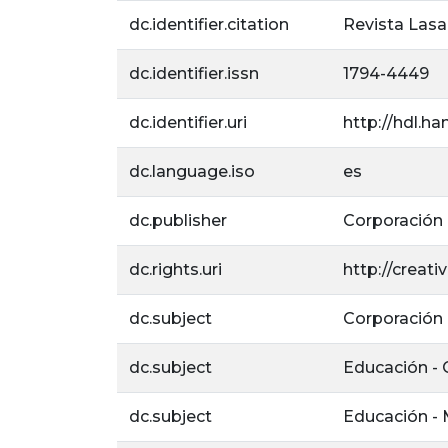
dc.identifier.citation
Revista Lasal
dc.identifier.issn
1794-4449
dc.identifier.uri
http://hdl.ha
dc.language.iso
es
dc.publisher
Corporación U
dc.rights.uri
http://creat
dc.subject
Corporación U
dc.subject
Educación -
dc.subject
Educación -