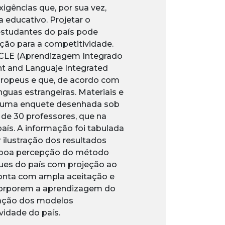
igências que, por sua vez,
 educativo. Projetar o
estudantes do país pode
ção para a competitividade.
AICLE (Aprendizagem Integrado
nt and Languaje Integrated
uropeus e que, de acordo com
nguas estrangeiras. Materiais e
ndo uma enquete desenhada sob
 de 30 professores, que na
aís. A informação foi tabulada
 ilustração dos resultados
a boa percepção do método
gues do país com projeção ao
onta com ampla aceitação e
ncorporem a aprendizagem do
ovação dos modelos
vidade do país.