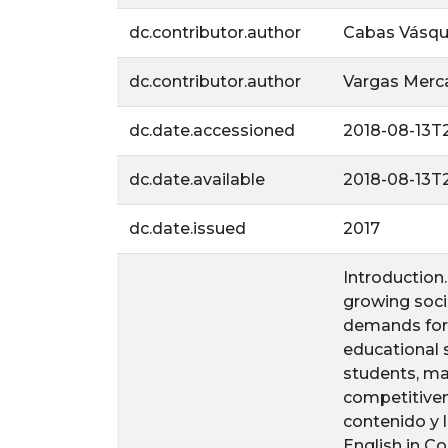
dc.contributor.author
Cabas Vásque
dc.contributor.author
Vargas Merca
dc.date.accessioned
2018-08-13T2
dc.date.available
2018-08-13T2
dc.date.issued
2017
Introduction.
growing soci
demands for 
educational 
students, ma
competitiven
contenido y 
English in C