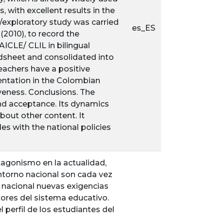
 with excellent results in the
/exploratory study was carried
es_ES
2010), to record the
ICLE/ CLIL in bilingual
adsheet and consolidated into
teachers have a positive
ntation in the Colombian
veness. Conclusions. The
d acceptance. Its dynamics
about other content. It
es with the national policies
tagonismo en la actualidad,
ntorno nacional son cada vez
n nacional nuevas exigencias
tores del sistema educativo.
perfil de los estudiantes del