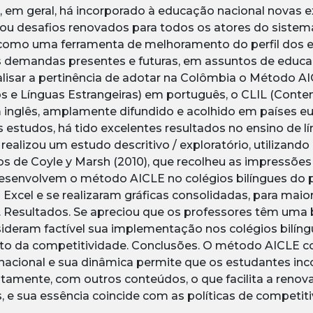
, em geral, há incorporado à educação nacional novas ex
ou desafios renovados para todos os atores do sistema
 como uma ferramenta de melhoramento do perfil dos 
 demandas presentes e futuras, em assuntos de educa
alisar a pertinência de adotar na Colômbia o Método 
 e Línguas Estrangeiras) em português, o CLIL (Conte
 inglês, amplamente difundido e acolhido em países e
 estudos, há tido excelentes resultados no ensino de lí
realizou um estudo descritivo / exploratório, utiliza
s de Coyle y Marsh (2010), que recolheu as impressões
esenvolvem o método AICLE no colégios bilíngues do p
Excel e se realizaram gráficas consolidadas, para maior
. Resultados. Se apreciou que os professores têm um
ideram factível sua implementação nos colégios bilín
o da competitividade. Conclusões. O método AICLE c
rnacional e sua dinâmica permite que os estudantes i
ntamente, com outros conteúdos, o que facilita a ren
 e sua essência coincide com as políticas de competiti