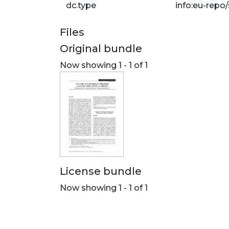
dc.type
info:eu-repo
Files
Original bundle
Now showing
1 - 1 of 1
License bundle
Now showing
1 - 1 of 1