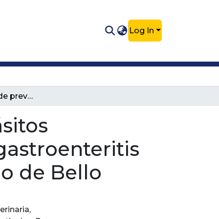
Log In
Determinación de prevalencia de parásitos intestinales involucrados en casos de gastroenteritis canina en la comuna nº 2 del municipio de Bello
sitos
gastroenteritis
o de Bello
erinaria
,