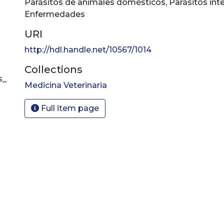
Parásitos de animales domésticos
,
Parásitos int
Enfermedades
URI
http://hdl.handle.net/10567/1014
Collections
s_
Medicina Veterinaria
Full item page