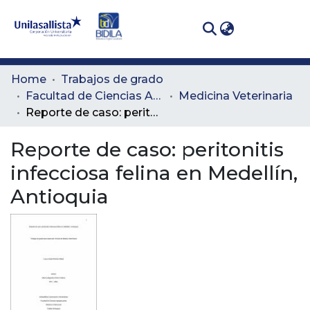
(curren
Log In
Communities
Home
Trabajos de grado
& Collections
Facultad de Ciencias Administrativas y Agropecuarias
Medicina Veterinaria
Reporte de caso: peritonitis infecciosa felina en Medellín, Antioquia
All of DSpace
Reporte de caso: peritonitis
Statistics
infecciosa felina en Medellín,
Antioquia