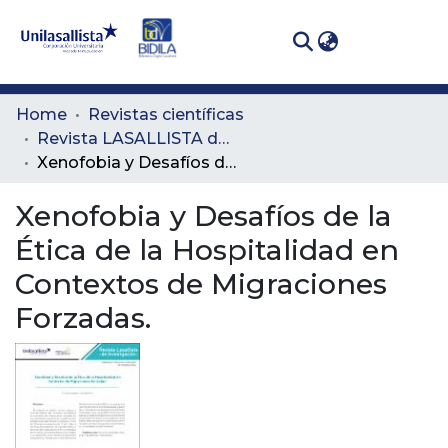
(curren
Log In
Communities
Home
Revistas científicas
& Collections
Revista LASALLISTA de Investigación
Xenofobia y Desafíos de la Ética de la Hospitalidad en Contextos de Migraciones Forzadas.
All of DSpace
Xenofobia y Desafíos de la
Statistics
Ética de la Hospitalidad en
Contextos de Migraciones
Forzadas.