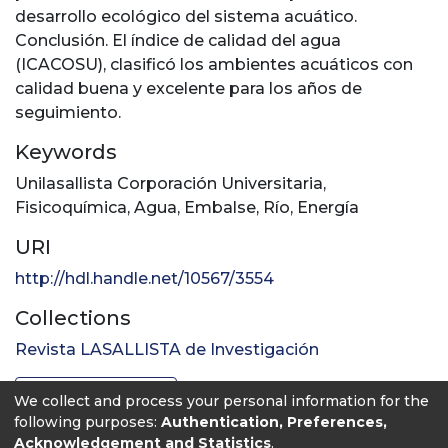
desarrollo ecológico del sistema acuático.
Conclusión. El índice de calidad del agua
(ICACOSU), clasificó los ambientes acuáticos con
calidad buena y excelente para los años de
seguimiento.
Keywords
Unilasallista Corporación Universitaria
,
Fisicoquímica
,
Agua
,
Embalse
,
Río
,
Energía
URI
http://hdl.handle.net/10567/3554
Collections
Revista LASALLISTA de Investigación
Full item page
We collect and process your personal information for the
following purposes:
Authentication, Preferences,
Acknowledgement and Statistics
.