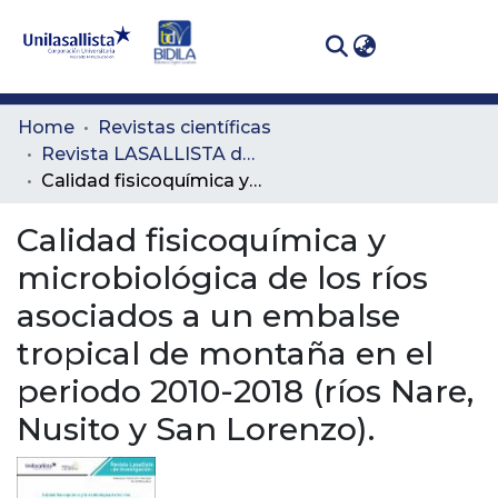
(curren
Log In
Communities
Home
Revistas científicas
& Collections
Revista LASALLISTA de Investigación
Calidad fisicoquímica y microbiológica de los ríos asociados a un embalse tropical de montaña en el periodo 2010-2018 (ríos Nare, Nusito y San Lorenzo).
All of DSpace
Calidad fisicoquímica y
Statistics
microbiológica de los ríos
asociados a un embalse
tropical de montaña en el
periodo 2010-2018 (ríos Nare,
Nusito y San Lorenzo).