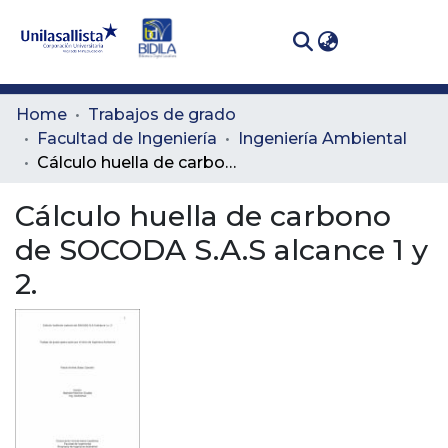
(curren
Log In
Communities
Home
Trabajos de grado
& Collections
Facultad de Ingeniería
Ingeniería Ambiental
Cálculo huella de carbono de SOCODA S.A.S alcance 1 y 2.
All of DSpace
Cálculo huella de carbono
Statistics
de SOCODA S.A.S alcance 1 y
2.