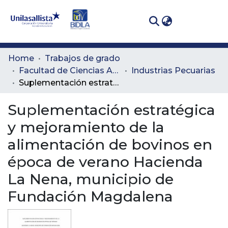
(curren
Log In
Communities
Home
Trabajos de grado
& Collections
Facultad de Ciencias Administrativas y Agropecuarias
Industrias Pecuarias
Suplementación estratégica y mejoramiento de la alimentación de bovinos en época de verano Hacienda La Nena, municipio de Fundación Magdalena
All of DSpace
Suplementación estratégica
Statistics
y mejoramiento de la
alimentación de bovinos en
época de verano Hacienda
La Nena, municipio de
Fundación Magdalena