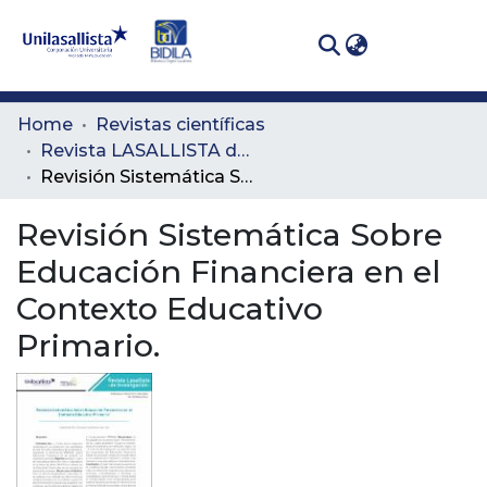
(curren
Log In
Communities
Home
Revistas científicas
& Collections
Revista LASALLISTA de Investigación
Revisión Sistemática Sobre Educación Financiera en el Contexto Educativo Primario.
All of DSpace
Revisión Sistemática Sobre
Statistics
Educación Financiera en el
Contexto Educativo
Primario.