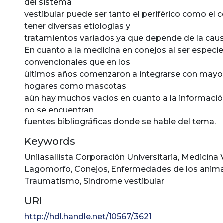
del sistema
vestibular puede ser tanto el periférico como el c
tener diversas etiologías y
tratamientos variados ya que depende de la caus
En cuanto a la medicina en conejos al ser especi
convencionales que en los
últimos años comenzaron a integrarse con mayor
hogares como mascotas
aún hay muchos vacíos en cuanto a la información
no se encuentran
fuentes bibliográficas donde se hable del tema.
Keywords
Unilasallista Corporación Universitaria
,
Medicina V
Lagomorfo
,
Conejos
,
Enfermedades de los anima
Traumatismo
,
Síndrome vestibular
URI
http://hdl.handle.net/10567/3621