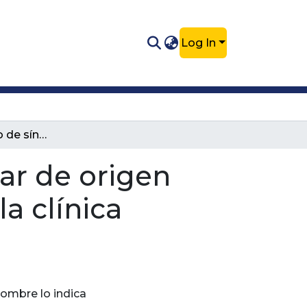
Log In
Reporte de caso de síndrome vestibular de origen traumático en paciente lagomorfo en la clínica veterinaria Spikes.
ar de origen
a clínica
ombre lo indica