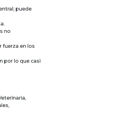
entral; puede
a.
es no
 fuerza en los
 por lo que casi
eterinaria
,
les
,