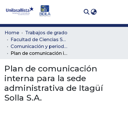
(curren
Log In
Communities
Home
Trabajos de grado
& Collections
Facultad de Ciencias Sociales y Educación
Comunicación y periodismo
All of DSpace
Plan de comunicación interna para la sede administrativa de Itagüí Solla S.A.
Statistics
Plan de comunicación
interna para la sede
administrativa de Itagüí
Solla S.A.