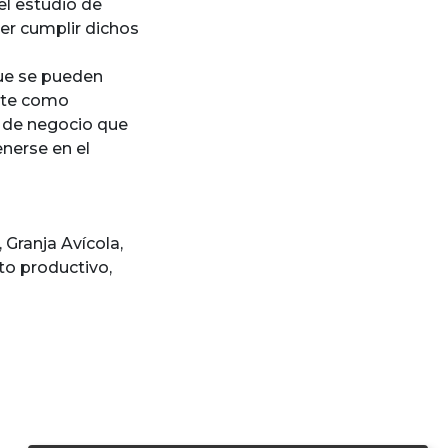
el estudio de
er cumplir dichos
que se pueden
ente como
o de negocio que
nerse en el
,
Granja Avícola
,
to productivo
,