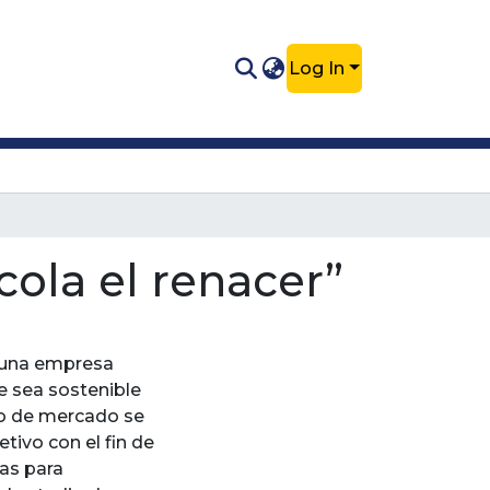
Log In
ola el renacer”
e una empresa
ue sea sostenible
o de mercado se
tivo con el fin de
ias para