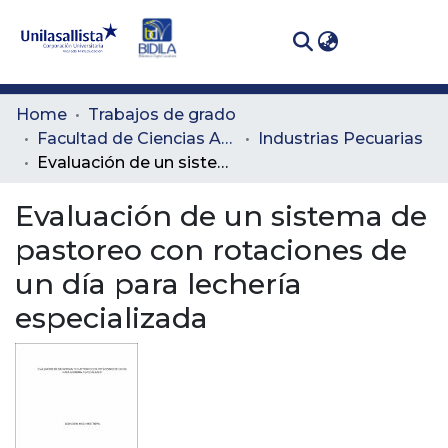
(curren
Log In
Communities
Home
Trabajos de grado
& Collections
Facultad de Ciencias Administrativas y Agropecuarias
Industrias Pecuarias
Evaluación de un sistema de pastoreo con rotaciones de un día para lechería especializada
All of DSpace
Evaluación de un sistema de
Statistics
pastoreo con rotaciones de
un día para lechería
especializada