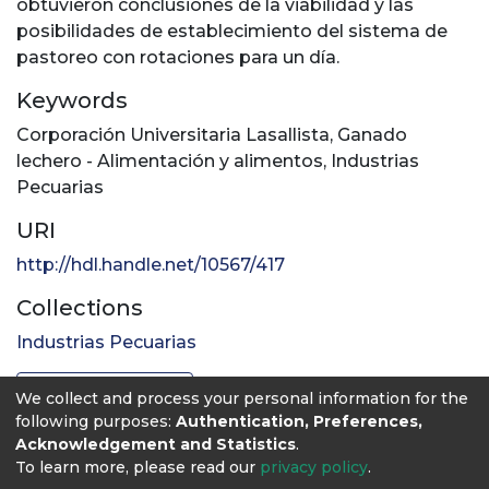
obtuvieron conclusiones de la viabilidad y las
posibilidades de establecimiento del sistema de
pastoreo con rotaciones para un día.
Keywords
Corporación Universitaria Lasallista
,
Ganado
lechero - Alimentación y alimentos
,
Industrias
Pecuarias
URI
http://hdl.handle.net/10567/417
Collections
Industrias Pecuarias
Full item page
We collect and process your personal information for the
following purposes:
Authentication, Preferences,
Acknowledgement and Statistics
.
To learn more, please read our
privacy policy
.