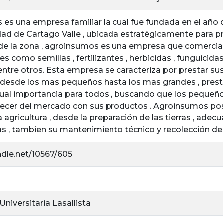
es una empresa familiar la cual fue fundada en el año d
dad de Cartago Valle , ubicada estratégicamente para pr
 de la zona , agroinsumos es una empresa que comercial
s como semillas , fertilizantes , herbicidas , funguicidas ,
ntre otros. Esta empresa se caracteriza por prestar sus
desde los mas pequeños hasta los mas grandes , prest
igual importancia para todos , buscando que los pequeñ
ecer del mercado con sus productos . Agroinsumos pos
 agricultura , desde la preparación de las tierras , adec
s , tambien su mantenimiento técnico y recolección de
ndle.net/10567/605
niversitaria Lasallista