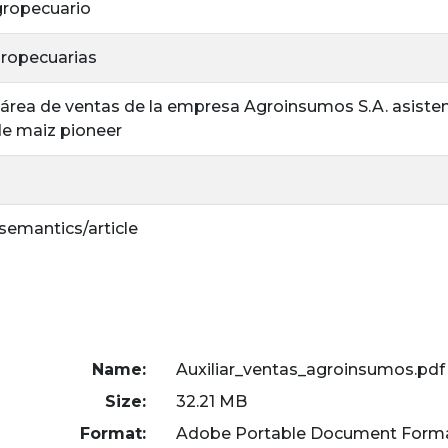
ropecuario
gropecuarias
el área de ventas de la empresa Agroinsumos S.A. asiste
de maiz pioneer
/semantics/article
Name:
Auxiliar_ventas_agroinsumos.pdf
Size:
32.21 MB
Format:
Adobe Portable Document Form