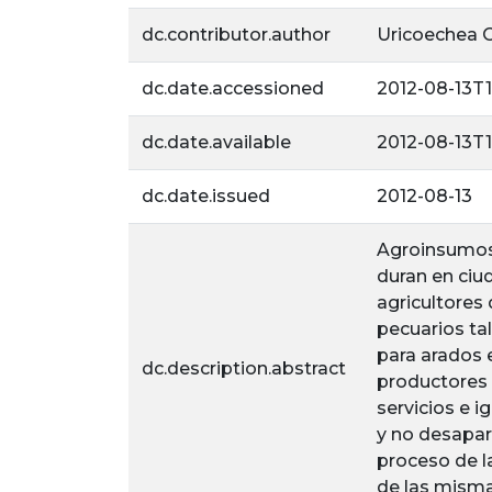
dc.contributor.author
Uricoechea O
dc.date.accessioned
2012-08-13T1
dc.date.available
2012-08-13T1
dc.date.issued
2012-08-13
Agroinsumos 
duran en ciu
agricultores
pecuarios tale
para arados e
dc.description.abstract
productores 
servicios e 
y no desapar
proceso de la
de las misma