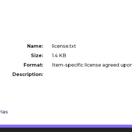
Name:
license.txt
Size:
1.4 KB
Format:
Item-specific license agreed upo
Description:
rias