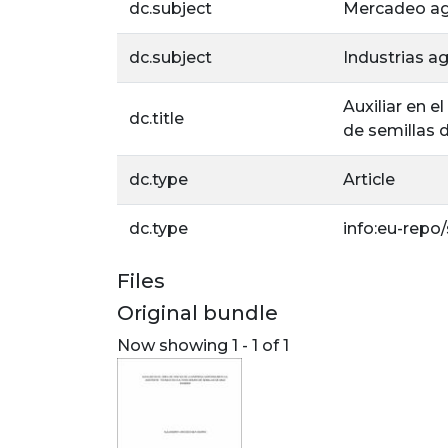
dc.subject
Mercadeo ag
dc.subject
Industrias a
Auxiliar en 
dc.title
de semillas 
dc.type
Article
dc.type
info:eu-repo
Files
Original bundle
Now showing
1 - 1 of 1