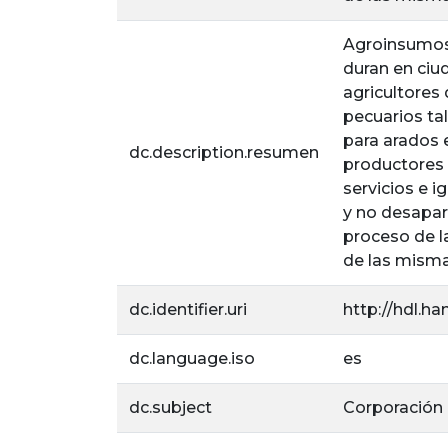
Agroinsumos 
duran en ciu
agricultores
pecuarios tale
para arados e
dc.description.resumen
productores 
servicios e 
y no desapar
proceso de la
de las misma
dc.identifier.uri
http://hdl.ha
dc.language.iso
es
dc.subject
Corporación U