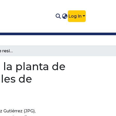
Log In
Caracterización de residuos sólidos en la planta de Cooperativa Colanta, sus sedes satelitales de producción y seguimientos a la PTAR
 la planta de
ales de
 Gutiérrez (JPG),