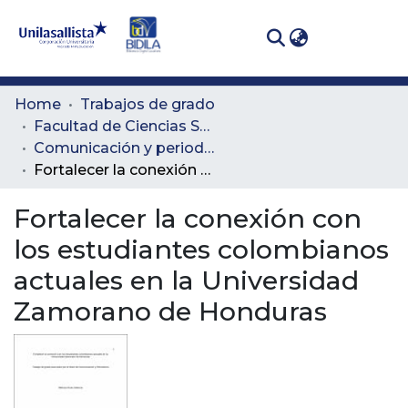
(curren
Log In
Communities
Home
Trabajos de grado
& Collections
Facultad de Ciencias Sociales y Educación
Comunicación y periodismo
All of DSpace
Fortalecer la conexión con los estudiantes colombianos actuales en la Universidad Zamorano de Honduras
Statistics
Fortalecer la conexión con
los estudiantes colombianos
actuales en la Universidad
Zamorano de Honduras