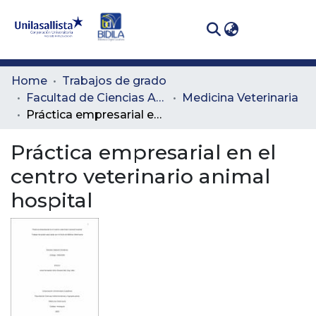
(curren
Log In
Communities
Home
Trabajos de grado
& Collections
Facultad de Ciencias Administrativas y Agropecuarias
Medicina Veterinaria
Práctica empresarial en el centro veterinario animal hospital
All of DSpace
Práctica empresarial en el
Statistics
centro veterinario animal
hospital