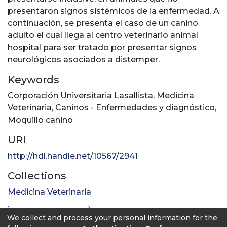
presentaron signos sistémicos de la enfermedad. A
continuación, se presenta el caso de un canino
adulto el cual llega al centro veterinario animal
hospital para ser tratado por presentar signos
neurológicos asociados a distemper.
Keywords
Corporación Universitaria Lasallista
,
Medicina
Veterinaria
,
Caninos - Enfermedades y diagnóstico
,
Moquillo canino
URI
http://hdl.handle.net/10567/2941
Collections
Medicina Veterinaria
Full item page
We collect and process your personal information for the