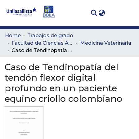
(curren
Log In
Communities
Home
Trabajos de grado
& Collections
Facultad de Ciencias Administrativas y Agropecuarias
Medicina Veterinaria
Caso de Tendinopatía del tendón flexor digital profundo en un paciente equino criollo colombiano
All of DSpace
Caso de Tendinopatía del
Statistics
tendón flexor digital
profundo en un paciente
equino criollo colombiano