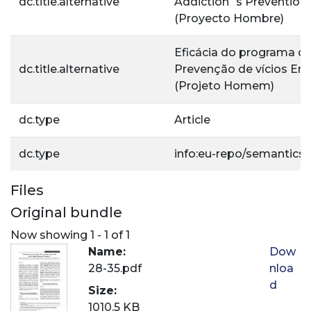
dc.title.alternative
Addiction´s Prevention
(Proyecto Hombre)
Eficácia do programa d
dc.title.alternative
Prevenção de vícios En
(Projeto Homem)
dc.type
Article
dc.type
info:eu-repo/semantics/a
Files
Original bundle
Now showing
1 - 1 of 1
Name:
Dow
28-35.pdf
nloa
d
Size:
1010.5 KB