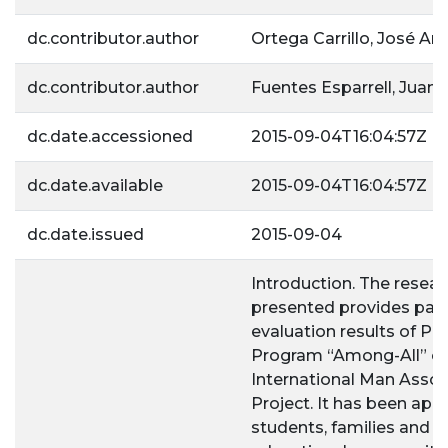
dc.contributor.author
Ortega Carrillo, José An
dc.contributor.author
Fuentes Esparrell, Juan
dc.date.accessioned
2015-09-04T16:04:57Z
dc.date.available
2015-09-04T16:04:57Z
dc.date.issued
2015-09-04
Introduction. The resear
presented provides part
evaluation results of Pr
Program “Among-All” of
International Man Assoc
Project. It has been appl
students, families and t