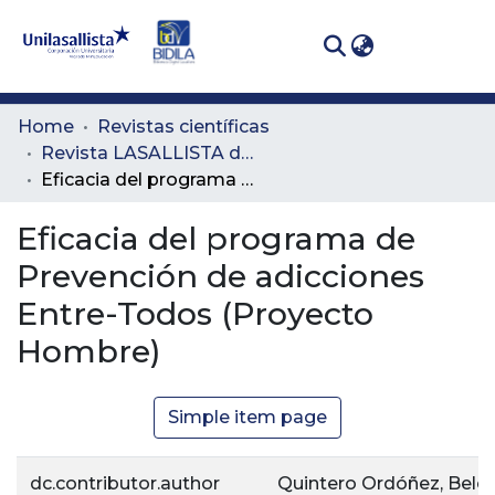
(curren
Log In
Communities
Home
Revistas científicas
& Collections
Revista LASALLISTA de Investigación
Eficacia del programa de Prevención de adicciones Entre-Todos (Proyecto Hombre)
All of DSpace
Eficacia del programa de
Statistics
Prevención de adicciones
Entre-Todos (Proyecto
Hombre)
Simple item page
dc.contributor.author
Quintero Ordóñez, Belé