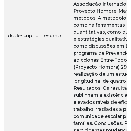
Associação Internaciona
Proyecto Hombre. Mater
métodos. A metodologi
combina ferramentas
quantitativas, como que
dc.description.resumo
e estratégias qualitativo
como discussões em Efi
programa de Prevenció
adicciones Entre-Todos
(Proyecto Hombre) 29 g
realização de um estud
longitudinal de quatro a
Resultados. Os resultad
sublinham a existência 
elevados níveis de efici
trabalho irradiadas a par
comunidade escolar par
famílias. Conclusões. P
participantes mudança