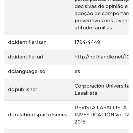
decisivas de opinião e f
adoção de comportam
preventivos nos jovens 
atitude famílias.
dc.identifier.issn
1794-4449
dc.identifier.uri
http://hdl.handle.net/10
dc.language.iso
es
Corporación Universitar
dc.publisher
Lasallista
REVISTA LASALLISTA D
dc.relation.ispartofseries
INVESTIGACIÓN;Vol. 12 N
2015