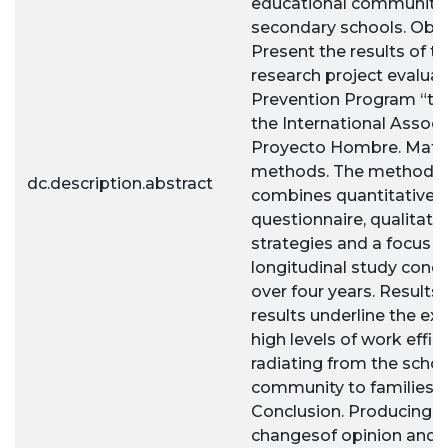
educational communitie
secondary schools. Obje
Present the results of t
research project evaluat
Prevention Program “to
the International Associ
Proyecto Hombre. Mater
methods. The methodo
dc.description.abstract
combines quantitative t
questionnaire, qualitati
strategies and a focus g
longitudinal study cond
over four years. Results.
results underline the ex
high levels of work effic
radiating from the schoo
community to families.
Conclusion. Producing 
changesof opinion and a