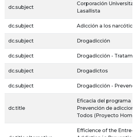
Corporación Universitar
dc.subject
Lasallista
dc.subject
Adicción a los narcótico
dc.subject
Drogadicción
dc.subject
Drogadicción - Tratami
dc.subject
Drogadictos
dc.subject
Drogadicción - Prevenci
Eficacia del programa d
dc.title
Prevención de adiccione
Todos (Proyecto Hombr
Efficience of the Entre-