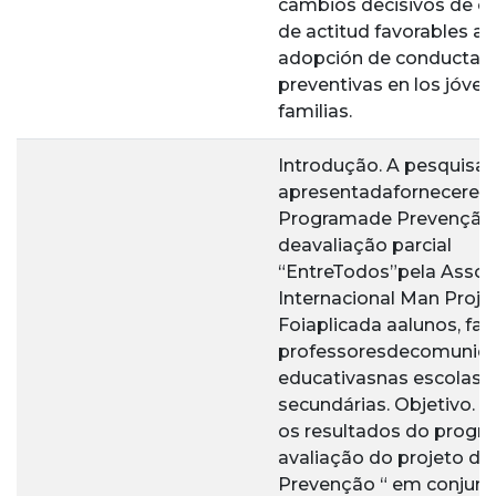
cambios decisivos de op
de actitud favorables a l
adopción de conductas
preventivas en los jóven
familias.
Introdução. A pesquisa
apresentadaforneceres
Programade Prevenção
deavaliação parcial
“EntreTodos”pela Asso
Internacional Man Projec
Foiaplicada aalunos, fam
professoresdecomunid
educativasnas escolas
secundárias. Objetivo. 
os resultados do progr
avaliação do projeto de
Prevenção “ em conjunto