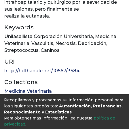
intrahospitalario y quirúrgico por la severidad de
sus lesiones, pero finalmente se
realiza la eutanasia.
Keywords
Unilasallista Corporación Universitaria
,
Medicina
Veterinaria
,
Vasculitis
,
Necrosis
,
Debridación
,
Streptococcus
,
Caninos
URI
http://hdl.handle.net/10567/3584
Collections
Medicina Veterinaria
Recopilamos y procesamos su información personal para
Full item page
los siguientes propósitos:
Autenticación, Preferencias,
Reconocimiento y Estadísticas
.
Para obtener más información, lea nuestra
política de
privacidad
.