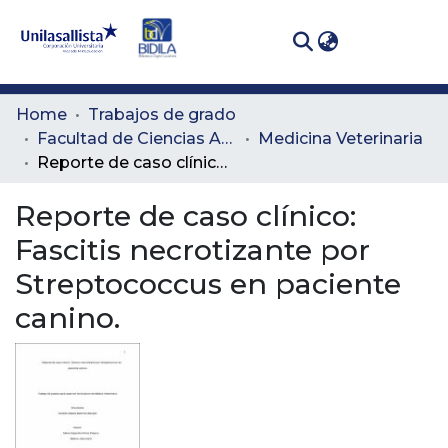
(curren
Log In
Communities
Home
Trabajos de grado
& Collections
Facultad de Ciencias Administrativas y Agropecuarias
Medicina Veterinaria
Reporte de caso clínico: Fascitis necrotizante por Streptococcus en paciente canino.
All of DSpace
Reporte de caso clínico:
Statistics
Fascitis necrotizante por
Streptococcus en paciente
canino.