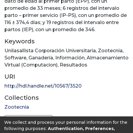
dato de edad al primer parto (EPP), con un
promedio de 33 meses; 6 registros del intervalo
parto – primer servicio (IP-PS), con un promedio de
116 ± 374,4 días; y 19 registros del intervalo entre
partos (IEP), con un promedio de 346.
Keywords
Unilasallista Corporación Universitaria
,
Zootecnia
,
Software
,
Ganadería
,
Información
,
Almacenamiento
Virtual (Computacion)
,
Resultados
URI
http://hdl.handle.net/10567/3520
Collections
Zootecnia
Full item page
We collect and process your personal information for the
following purposes:
Authentication, Preferences,