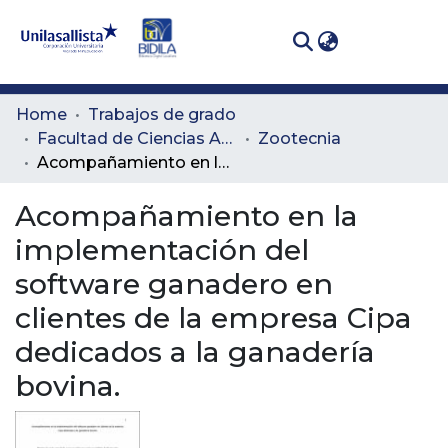
(curren
Log In
Communities
Home
Trabajos de grado
& Collections
Facultad de Ciencias Administrativas y Agropecuarias
Zootecnia
Acompañamiento en la implementación del software ganadero en clientes de la empresa Cipa dedicados a la ganadería bovina.
All of DSpace
Acompañamiento en la
Statistics
implementación del
software ganadero en
clientes de la empresa Cipa
dedicados a la ganadería
bovina.