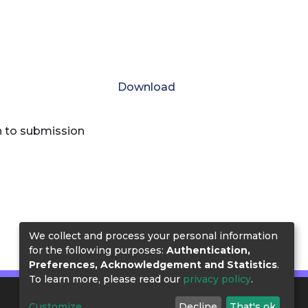
Download
n to submission
We collect and process your personal information
for the following purposes:
Authentication,
Preferences, Acknowledgement and Statistics
.
To learn more, please read our
privacy policy
.
Customize
Decline
That's ok