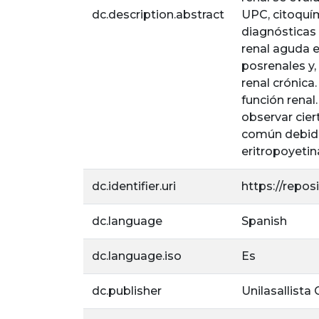
dc.description.abstract
UPC, citoquí
diagnósticas 
renal aguda e
posrenales y,
renal crónica.
función renal
observar ciert
común debido 
eritropoyetin
dc.identifier.uri
https://repos
dc.language
Spanish
dc.language.iso
Es
dc.publisher
Unilasallista