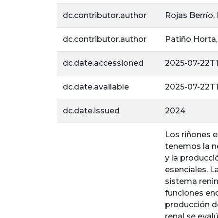
dc.contributor.author
Rojas Berrío,
dc.contributor.author
Patiño Horta,
dc.date.accessioned
2025-07-22T1
dc.date.available
2025-07-22T1
dc.date.issued
2024
Los riñones e
tenemos la ne
y la producci
esenciales. L
sistema reni
funciones end
producción d
renal se eva