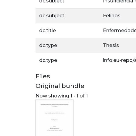
dc.subject
Insuficiencia 
dc.subject
Felinos
dc.title
Enfermedades 
dc.type
Thesis
dc.type
info:eu-repo
Files
Original bundle
Now showing
1 - 1 of 1