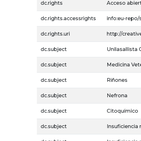
dc.rights
Acceso abier
dc.rights.accessrights
info:eu-repo
dc.rights.uri
http://creat
dc.subject
Unilasallista
dc.subject
Medicina Vete
dc.subject
Riñones
dc.subject
Nefrona
dc.subject
Citoquímico
dc.subject
Insuficiencia