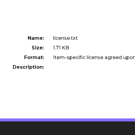
Name:
license.txt
Size:
1.71 KB
Format:
Item-specific license agreed upo
Description: