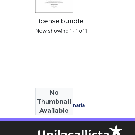
License bundle
Now showing
1 - 1 of 1
No
Collections
Thumbnail
Medicina Veterinaria
Available