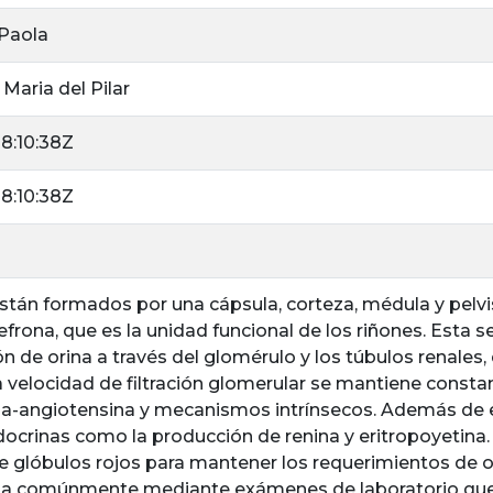
 Paola
 Maria del Pilar
8:10:38Z
8:10:38Z
stán formados por una cápsula, corteza, médula y pelvis
frona, que es la unidad funcional de los riñones. Esta se
ón de orina a través del glomérulo y los túbulos renale
a velocidad de filtración glomerular se mantiene cons
na-angiotensina y mecanismos intrínsecos. Además de 
ocrinas como la producción de renina y eritropoyetina.
e glóbulos rojos para mantener los requerimientos de o
lúa comúnmente mediante exámenes de laboratorio que 