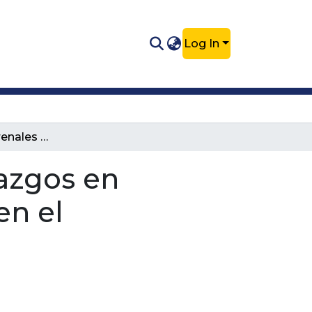
Log In
Enfermedades renales en felinos: hallazgos en pruebas de laboratorio y alteraciones en el hemograma
lazgos en
en el