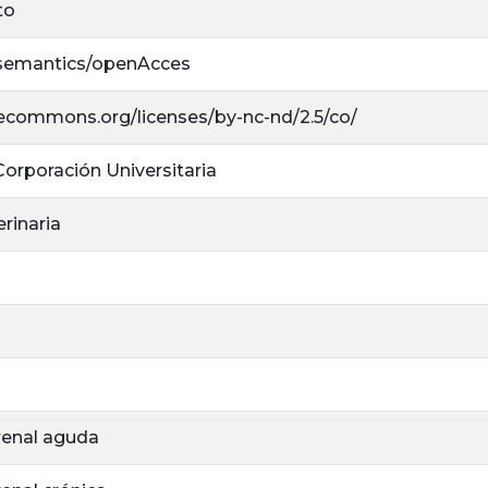
to
/semantics/openAcces
ivecommons.org/licenses/by-nc-nd/2.5/co/
 Corporación Universitaria
rinaria
 renal aguda