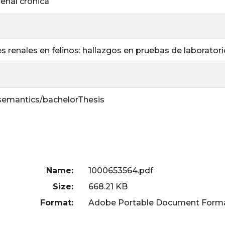
renal crónica
renales en felinos: hallazgos en pruebas de laborator
/semantics/bachelorThesis
Name:
1000653564.pdf
Size:
668.21 KB
Format:
Adobe Portable Document Form