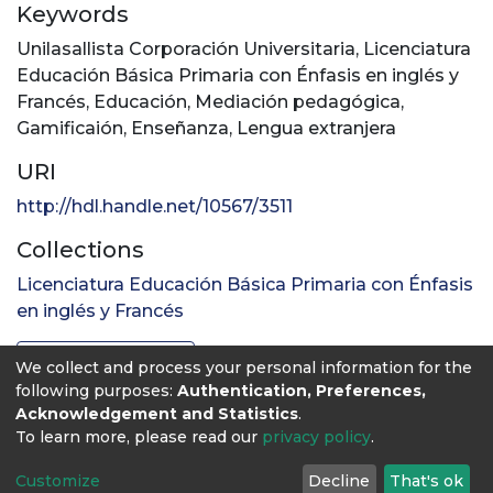
Keywords
Unilasallista Corporación Universitaria
,
Licenciatura
Educación Básica Primaria con Énfasis en inglés y
Francés
,
Educación
,
Mediación pedagógica
,
Gamificaión
,
Enseñanza
,
Lengua extranjera
URI
http://hdl.handle.net/10567/3511
Collections
Licenciatura Educación Básica Primaria con Énfasis
en inglés y Francés
Full item page
We collect and process your personal information for the
following purposes:
Authentication, Preferences,
Acknowledgement and Statistics
.
To learn more, please read our
privacy policy
.
Customize
Decline
That's ok