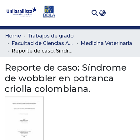
(curren
Log In
Communities
Home
Trabajos de grado
& Collections
Facultad de Ciencias Administrativas y Agropecuarias
Medicina Veterinaria
Reporte de caso: Síndrome de wobbler en potranca criolla colombiana.
All of DSpace
Reporte de caso: Síndrome
Statistics
de wobbler en potranca
criolla colombiana.