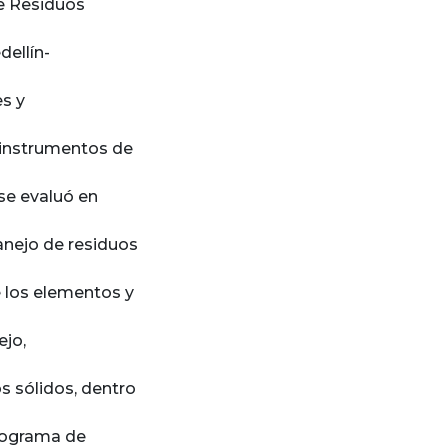
e Residuos
dellín-
es y
 instrumentos de
 se evaluó en
anejo de residuos
 los elementos y
ejo,
os sólidos, dentro
Programa de