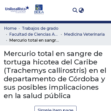
(curren
Log In
Communities
Home
Trabajos de grado
& Collections
Facultad de Ciencias Administrativas y Agropecuarias
Medicina Veterinaria
Mercurio total en sangre de tortuga hicotea del Caribe (Trachemys callirostris) en el departamento de Córdoba y sus posibles implicaciones en la salud pública
All of DSpace
Mercurio total en sangre de
Statistics
tortuga hicotea del Caribe
(Trachemys callirostris) en el
departamento de Córdoba y
sus posibles implicaciones
en la salud pública
Simple item page