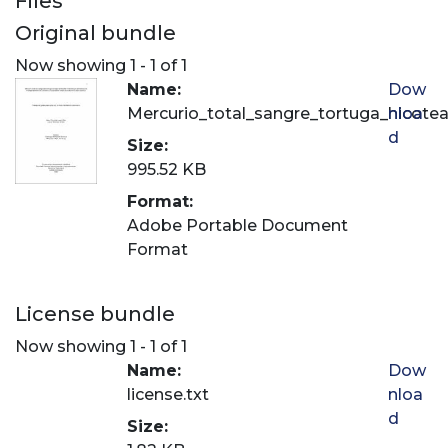
Files
Original bundle
Now showing
1 - 1 of 1
Name:
Dow
Mercurio_total_sangre_tortuga_hicotea
nloa
d
Size:
995.52 KB
Format:
Adobe Portable Document
Format
License bundle
Now showing
1 - 1 of 1
Name:
Dow
license.txt
nloa
d
Size: