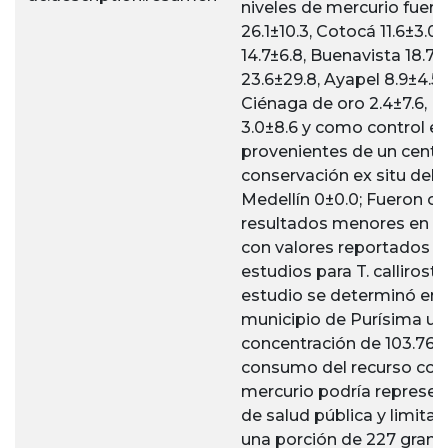
niveles de mercurio fuero
26.1±10.3, Cotocá 11.6±3.
14.7±6.8, Buenavista 18.7±
23.6±29.8, Ayapel 8.9±4.5, 
Ciénaga de oro 2.4±7.6, 
3.0±8.6 y como control e
provenientes de un centr
conservación ex situ del 
Medellín 0±0.0; Fueron o
resultados menores en 
con valores reportados e
estudios para T. callirostr
estudio se determinó en 
municipio de Purísima un
concentración de 103.76 µ
consumo del recurso con 
mercurio podría represen
de salud pública y limitarí
una porción de 227 gram