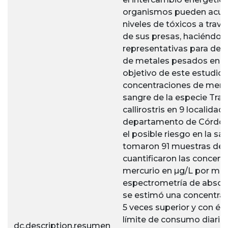
organismos pueden acum
niveles de tóxicos a tra
de sus presas, haciéndol
representativas para det
de metales pesados en el
objetivo de este estudio 
concentraciones de mercu
sangre de la especie Tr
callirostris en 9 localidad
departamento de Córdob
el posible riesgo en la s
tomaron 91 muestras de s
cuantificaron las concent
mercurio en µg/L por me
espectrometría de absor
se estimó una concentra
5 veces superior y con ést
límite de consumo diario
dc.description.resumen