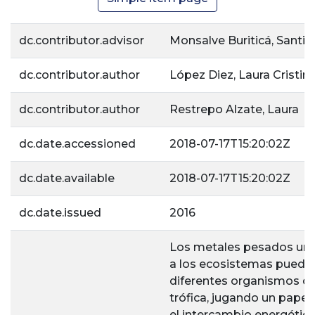
dc.contributor.advisor
Monsalve Buriticá, Santi
dc.contributor.author
López Diez, Laura Cristin
dc.contributor.author
Restrepo Alzate, Laura
dc.date.accessioned
2018-07-17T15:20:02Z
dc.date.available
2018-07-17T15:20:02Z
dc.date.issued
2016
Los metales pesados una
a los ecosistemas pueden
diferentes organismos de
trófica, jugando un papel
el intercambio energétic