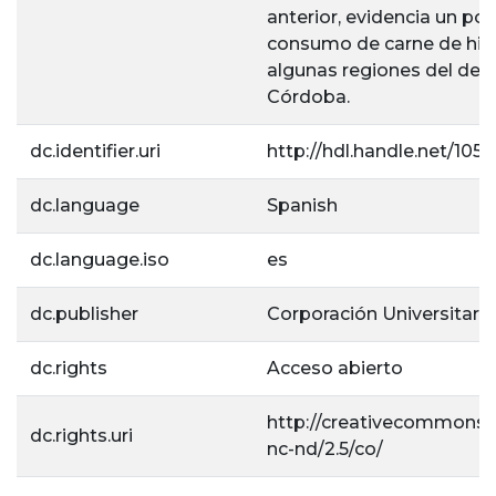
anterior, evidencia un pos
consumo de carne de hic
algunas regiones del de
Córdoba.
dc.identifier.uri
http://hdl.handle.net/105
dc.language
Spanish
dc.language.iso
es
dc.publisher
Corporación Universitaria
dc.rights
Acceso abierto
http://creativecommons.o
dc.rights.uri
nc-nd/2.5/co/