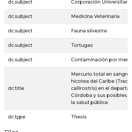
dc.subject
Corporación Universitaria
dc.subject
Medicina Veterinaria
dc.subject
Fauna silvestre
dc.subject
Tortugas
dc.subject
Contaminación por mercu
Mercurio total en sangre
hicotea del Caribe (Trac
dc.title
callirostris) en el depar
Córdoba y sus posibles i
la salud pública
dc.type
Thesis