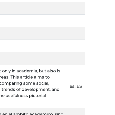
only in academia, but also is
reas. This article aims to
 comparing some social,
es_ES
h trends of development, and
he usefulness pictorial
n en el ámbito académico, sino