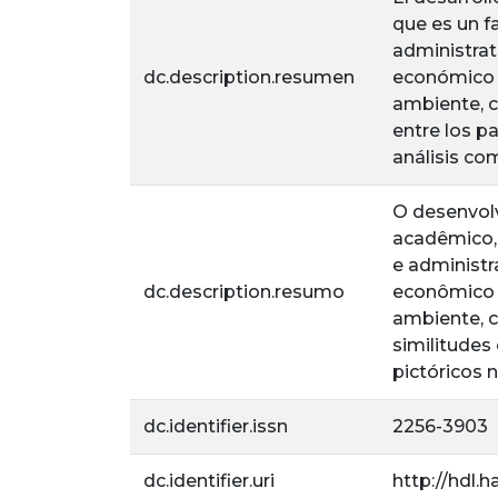
que es un f
administrat
dc.description.resumen
económico 
ambiente, c
entre los pa
análisis co
O desenvol
acadêmico,
e administr
dc.description.resumo
econômico 
ambiente, c
similitudes
pictóricos 
dc.identifier.issn
2256-3903
dc.identifier.uri
http://hdl.h