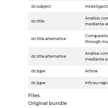
dc.subject
Investigaci
Análisis co
dc.title
mediante el 
Comparative
dc.title.alternative
through mul
Análise com
dc.title.alternative
mediante a 
dc.type
Article
dc.type
info:eu-rep
Files
Original bundle