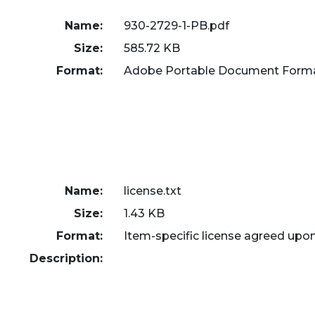
Name:
930-2729-1-PB.pdf
Size:
585.72 KB
Format:
Adobe Portable Document Form
Name:
license.txt
Size:
1.43 KB
Format:
Item-specific license agreed upo
Description: