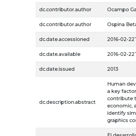
dc.contributor.author
Ocampo Gar
dc.contributor.author
Ospina Beta
dc.date.accessioned
2016-02-22T
dc.date.available
2016-02-22T
dc.date.issued
2013
Human devel
a key factor
contribute 
dc.description.abstract
economic, a
identify si
graphics co
El desarrol