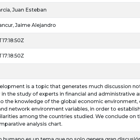
cía, Juan Esteban
ncur, Jaime Alejandro
17:18:50Z
17:18:50Z
opment is a topic that generates much discussion not 
 in the study of experts in financial and administrative a
to the knowledge of the global economic environment,
nd network environment variables, in order to establis
milarities among the countries studied. We conclude on t
mparative analysis chart.
lo humano es un tema que no solo genera gran discusió