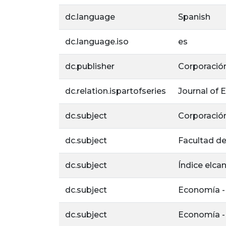
dc.language
Spanish
dc.language.iso
es
dc.publisher
Corporación
dc.relation.ispartofseries
Journal of 
dc.subject
Corporación
dc.subject
Facultad de
dc.subject
Índice elca
dc.subject
Economía -
dc.subject
Economía -