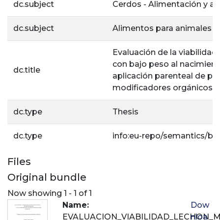
dc.subject
Cerdos - Alimentación y a
dc.subject
Alimentos para animales
Evaluación de la viabilidad
con bajo peso al nacimien
dc.title
aplicación parenteal de p
modificadores orgánicos
dc.type
Thesis
dc.type
info:eu-repo/semantics/ba
Files
Original bundle
Now showing
1 - 1 of 1
Name:
Dow
EVALUACION_VIABILIDAD_LECHON_M
nloa