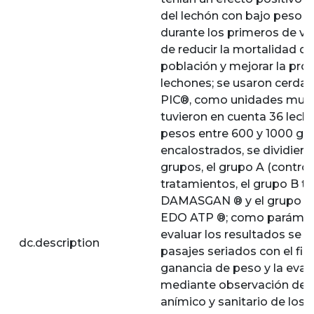
del lechón con bajo peso a
durante los primeros de vid
de reducir la mortalidad d
población y mejorar la pro
lechones; se usaron cerdas 
PIC®, como unidades mués
tuvieron en cuenta 36 lech
pesos entre 600 y 1000 g
encalostrados, se dividiero
grupos, el grupo A (control)
tratamientos, el grupo B t
DAMASGAN ® y el grupo C 
EDO ATP ®; como parámet
evaluar los resultados se r
dc.description
pasajes seriados con el fin
ganancia de peso y la eval
mediante observación del
anímico y sanitario de los i