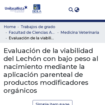
(curren
Log In
Communities
Home
Trabajos de grado
& Collections
Facultad de Ciencias Administrativas y Agropecuarias
Medicina Veterinaria
Evaluación de la viabilidad del Lechón con bajo peso al nacimiento mediante la aplicación parenteal de productos modificadores orgánicos
All of DSpace
Evaluación de la viabilidad
Statistics
del Lechón con bajo peso al
nacimiento mediante la
aplicación parenteal de
productos modificadores
orgánicos
Simple item page