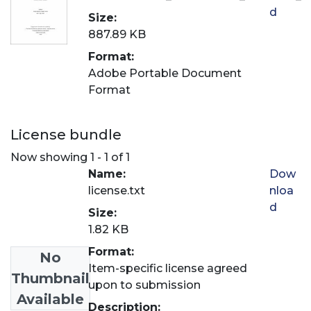
d
Size:
887.89 KB
Format:
Adobe Portable Document
Format
License bundle
Now showing
1 - 1 of 1
Name:
Dow
license.txt
nloa
d
Size:
1.82 KB
Format:
No
Item-specific license agreed
Thumbnail
upon to submission
Available
Description: